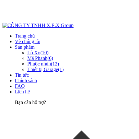
Trang chủ
Về chúng tôi
Sản phẩm
Lò Xo
(10)
Má Phanh
(6)
Phuộc nhún
(12)
Thiết bị Garage
(1)
Tin tức
Chính sách
FAQ
Liên hệ
Bạn cần hỗ trợ?