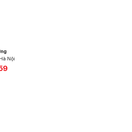
ờng
Hà Nội
59