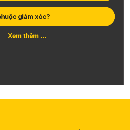
 phuộc giảm xóc?
Xem thêm ...