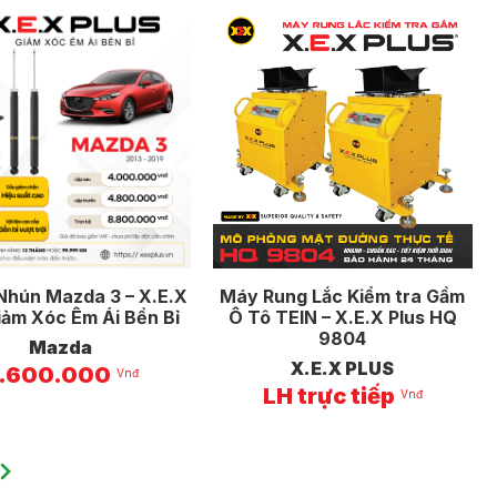
Nhún Mazda 3 – X.E.X
Máy Rung Lắc Kiểm tra Gầm
iảm Xóc Êm Ái Bền Bỉ
Ô Tô TEIN – X.E.X Plus HQ
9804
Mazda
X.E.X PLUS
.600.000
Vnđ
LH trực tiếp
Vnđ