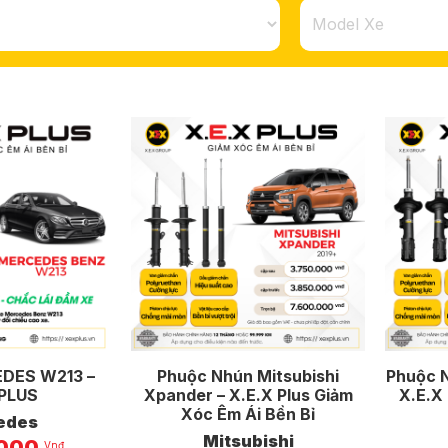
DES W213 –
Phuộc Nhún Mitsubishi
Phuộc 
 PLUS
Xpander – X.E.X Plus Giảm
X.E.X
Xóc Êm Ái Bền Bỉ
edes
Mitsubishi
.000
Vnđ