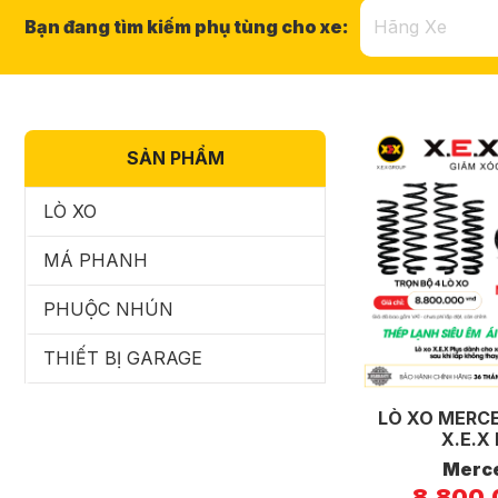
Bạn đang tìm kiếm phụ tùng cho xe:
SẢN PHẨM
LÒ XO
MÁ PHANH
PHUỘC NHÚN
THIẾT BỊ GARAGE
LÒ XO MERCE
X.E.X
Merc
8.800