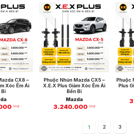
Mazda CX8 –
Phuộc Nhún Mazda CX5 –
Phuộc 
ảm Xóc Êm Ái
X.E.X Plus Giảm Xóc Êm Ái
Plus G
 Bỉ
Bền Bỉ
da
Mazda
3
.000
3.240.000
Vnđ
Vnđ
2
3
1