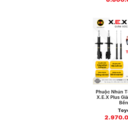
Phuộc Nhún To
X.E.X Plus Gi
Bền
Toy
2.970.