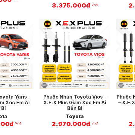
3.375.000đ
2
Vnđ
yota Yaris –
Phuộc Nhún Toyota Vios –
Phuộc 
ảm Xóc Êm Ái
X.E.X Plus Giảm Xóc Êm Ái
– X.E.
 Bỉ
Bền Bỉ
ota
Toyota
000đ
2.970.000đ
2
Vnđ
Vnđ