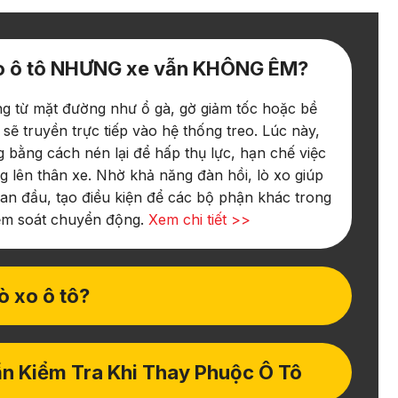
Xo ô tô NHƯNG xe vẫn KHÔNG ÊM?
ng từ mặt đường như ổ gà, gờ giảm tốc hoặc bề
sẽ truyền trực tiếp vào hệ thống treo. Lúc này,
 bằng cách nén lại để hấp thụ lực, hạn chế việc
g lên thân xe. Nhờ khả năng đàn hồi, lò xo giúp
an đầu, tạo điều kiện để các bộ phận khác trong
kiểm soát chuyển động.
Xem chi tiết >>
ò xo ô tô?
ần Kiểm Tra Khi Thay Phuộc Ô Tô