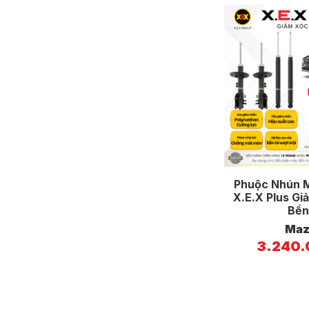
Phuộc Nhún 
X.E.X Plus Gi
Bền
Maz
3.240