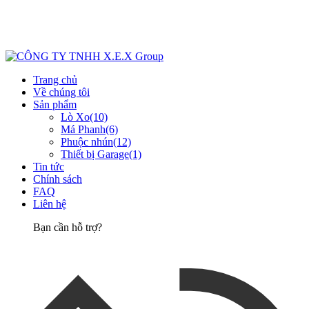
Trang chủ
Về chúng tôi
Sản phẩm
Lò Xo
(10)
Má Phanh
(6)
Phuộc nhún
(12)
Thiết bị Garage
(1)
Tin tức
Chính sách
FAQ
Liên hệ
Bạn cần hỗ trợ?