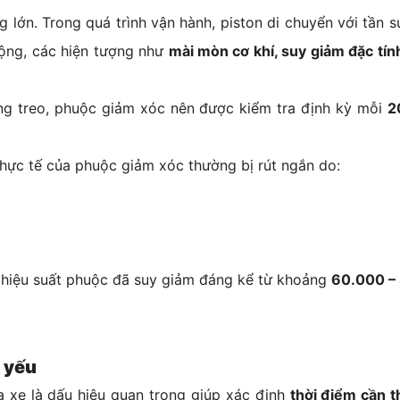
ng lớn. Trong quá trình vận hành, piston di chuyển với tần s
động, các hiện tượng như
mài mòn cơ khí, suy giảm đặc tín
ống treo, phuộc giảm xóc nên được kiểm tra định kỳ mỗi
2
 thực tế của phuộc giảm xóc thường bị rút ngắn do:
o, hiệu suất phuộc đã suy giảm đáng kể từ khoảng
60.000 –
ị yếu
a xe là dấu hiệu quan trọng giúp xác định
thời điểm cần 