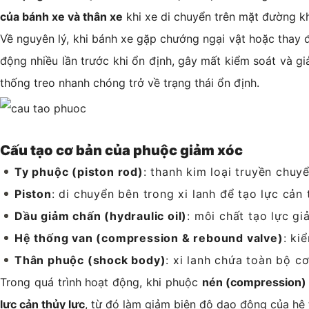
của bánh xe và thân xe
khi xe di chuyển trên mặt đường 
Về nguyên lý, khi bánh xe gặp chướng ngại vật hoặc thay 
động nhiều lần trước khi ổn định, gây mất kiểm soát và 
thống treo nhanh chóng trở về trạng thái ổn định.
Cấu tạo cơ bản của phuộc giảm xóc
Ty phuộc (piston rod)
: thanh kim loại truyền chuy
Piston
: di chuyển bên trong xi lanh để tạo lực cản
Dầu giảm chấn (hydraulic oil)
: môi chất tạo lực gi
Hệ thống van (compression & rebound valve)
: ki
Thân phuộc (shock body)
: xi lanh chứa toàn bộ c
Trong quá trình hoạt động, khi phuộc
nén (compression)
lực cản thủy lực
, từ đó làm giảm biên độ dao động của hệ 