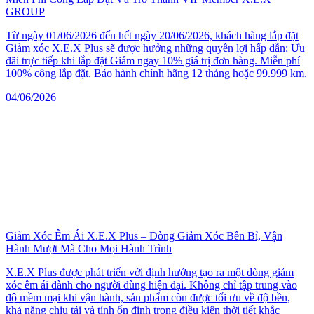
GROUP
Từ ngày 01/06/2026 đến hết ngày 20/06/2026, khách hàng lắp đặt
Giảm xóc X.E.X Plus sẽ được hưởng những quyền lợi hấp dẫn: Ưu
đãi trực tiếp khi lắp đặt Giảm ngay 10% giá trị đơn hàng. Miễn phí
100% công lắp đặt. Bảo hành chính hãng 12 tháng hoặc 99.999 km.
04/06/2026
Giảm Xóc Êm Ái X.E.X Plus – Dòng Giảm Xóc Bền Bỉ, Vận
Hành Mượt Mà Cho Mọi Hành Trình
X.E.X Plus được phát triển với định hướng tạo ra một dòng giảm
xóc êm ái dành cho người dùng hiện đại. Không chỉ tập trung vào
độ mềm mại khi vận hành, sản phẩm còn được tối ưu về độ bền,
khả năng chịu tải và tính ổn định trong điều kiện thời tiết khắc