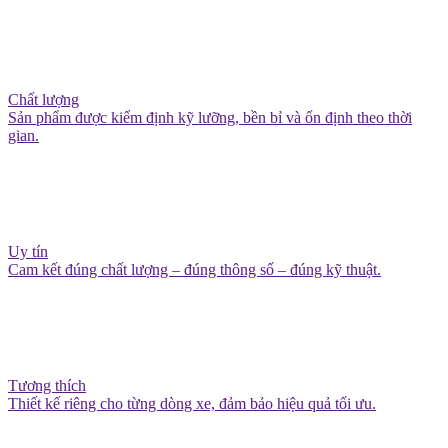
Chất lượng
Sản phẩm được kiểm định kỹ lưỡng, bền bỉ và ổn định theo thời
gian.
Uy tín
Cam kết đúng chất lượng – đúng thông số – đúng kỹ thuật.
Tương thích
Thiết kế riêng cho từng dòng xe, đảm bảo hiệu quả tối ưu.