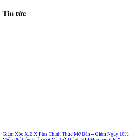
Tin tức
Giảm Xóc X.E.X Plus Chính Thức Mở Bán – Giảm Ngay 10%,
Miễn Phí Công Lắp Đặt Và Trở Thành VIP Member X.E.X