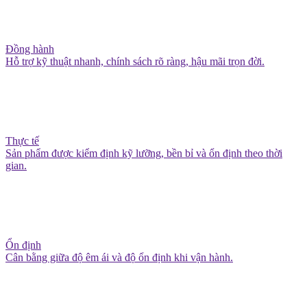
Đồng hành
Hỗ trợ kỹ thuật nhanh, chính sách rõ ràng, hậu mãi trọn đời.
Thực tế
Sản phẩm được kiểm định kỹ lưỡng, bền bỉ và ổn định theo thời
gian.
Ổn định
Cân bằng giữa độ êm ái và độ ổn định khi vận hành.