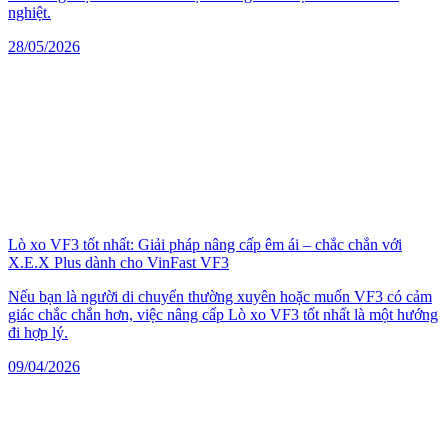
nghiệt.
28/05/2026
Lò xo VF3 tốt nhất: Giải pháp nâng cấp êm ái – chắc chắn với
X.E.X Plus dành cho VinFast VF3
Nếu bạn là người di chuyển thường xuyên hoặc muốn VF3 có cảm
giác chắc chắn hơn, việc nâng cấp Lò xo VF3 tốt nhất là một hướng
đi hợp lý.
09/04/2026