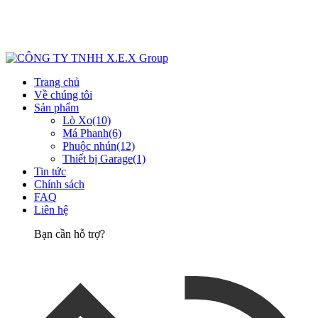
Trang chủ
Về chúng tôi
Sản phẩm
Lò Xo
(10)
Má Phanh
(6)
Phuộc nhún
(12)
Thiết bị Garage
(1)
Tin tức
Chính sách
FAQ
Liên hệ
Bạn cần hỗ trợ?