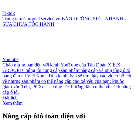
Tiktok
Trung tâm Carquickservice.vn BẢO DƯỠNG SIÊU NHANH -
SỬA CHỮA TỐC HÀNH
Youtube
Chào mừng bạn đến với kênh YouTube của Tập Đoàn X.E.X
GROUP! Chúng tôi cung cấp sản phẩm nâng cấp và phụ tùng ô tô
hàng đầu tại Việt Nam. Trên kênh, bạn sẽ tìm thấy các video bổ ích
về những sản phẩm có thể nâng cấp cho xế yêu của bạn: Phuộc
giảm xóc Tein, Pô Xe,..... cùng các hướng dẫn cụ thể về cách nâng
cấp ô tô.
Đặt lịch
Xem thêm
Nâng cấp ôtô toàn diện với