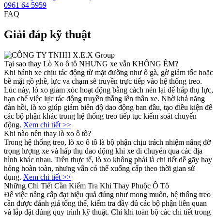
0961 64 5959
FAQ
Giải đáp kỹ thuật
Tại sao thay Lò Xo ô tô NHƯNG xe vẫn KHÔNG ÊM?
Khi bánh xe chịu tác động từ mặt đường như ổ gà, gờ giảm tốc hoặc
bề mặt gồ ghề, lực va chạm sẽ truyền trực tiếp vào hệ thống treo.
Lúc này, lò xo giảm xóc hoạt động bằng cách nén lại để hấp thụ lực,
hạn chế việc lực tác động truyền thẳng lên thân xe. Nhờ khả năng
đàn hồi, lò xo giúp giảm biên độ dao động ban đầu, tạo điều kiện để
các bộ phận khác trong hệ thống treo tiếp tục kiểm soát chuyển
động.
Xem chi tiết >>
Khi nào nên thay lò xo ô tô?
Trong hệ thống treo, lò xo ô tô là bộ phận chịu trách nhiệm nâng đỡ
trọng lượng xe và hấp thụ dao động khi xe di chuyển qua các địa
hình khác nhau. Trên thực tế, lò xo không phải là chi tiết dễ gãy hay
hỏng hoàn toàn, nhưng vẫn có thể xuống cấp theo thời gian sử
dụng.
Xem chi tiết >>
Những Chi Tiết Cần Kiểm Tra Khi Thay Phuộc Ô Tô
Để việc nâng cấp đạt hiệu quả đúng như mong muốn, hệ thống treo
cần được đánh giá tổng thể, kiểm tra đầy đủ các bộ phận liên quan
và lắp đặt đúng quy trình kỹ thuật. Chỉ khi toàn bộ các chi tiết trong