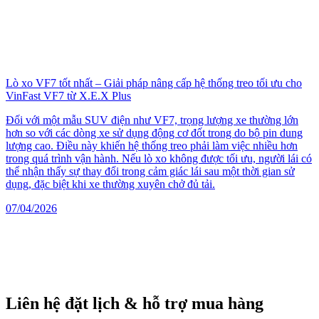
Lò xo VF7 tốt nhất – Giải pháp nâng cấp hệ thống treo tối ưu cho
VinFast VF7 từ X.E.X Plus
Đối với một mẫu SUV điện như VF7, trọng lượng xe thường lớn
hơn so với các dòng xe sử dụng động cơ đốt trong do bộ pin dung
lượng cao. Điều này khiến hệ thống treo phải làm việc nhiều hơn
trong quá trình vận hành. Nếu lò xo không được tối ưu, người lái có
thể nhận thấy sự thay đổi trong cảm giác lái sau một thời gian sử
dụng, đặc biệt khi xe thường xuyên chở đủ tải.
07/04/2026
Liên hệ đặt lịch & hỗ trợ mua hàng