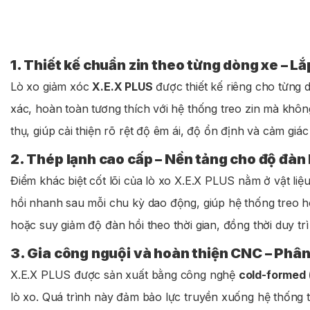
1. Thiết kế chuẩn zin theo từng dòng xe – Lắ
Lò xo giảm xóc
X.E.X PLUS
được thiết kế riêng cho từng 
xác, hoàn toàn tương thích với hệ thống treo zin mà khôn
thụ, giúp cải thiện rõ rệt độ êm ái, độ ổn định và cảm giá
2. Thép lạnh cao cấp – Nền tảng cho độ đàn h
Điểm khác biệt cốt lõi của lò xo X.E.X PLUS nằm ở vật liệ
hồi nhanh sau mỗi chu kỳ dao động, giúp hệ thống treo ho
hoặc suy giảm độ đàn hồi theo thời gian, đồng thời duy t
3. Gia công nguội và hoàn thiện CNC – Phân 
X.E.X PLUS được sản xuất bằng công nghệ
cold-formed 
lò xo. Quá trình này đảm bảo lực truyền xuống hệ thống t