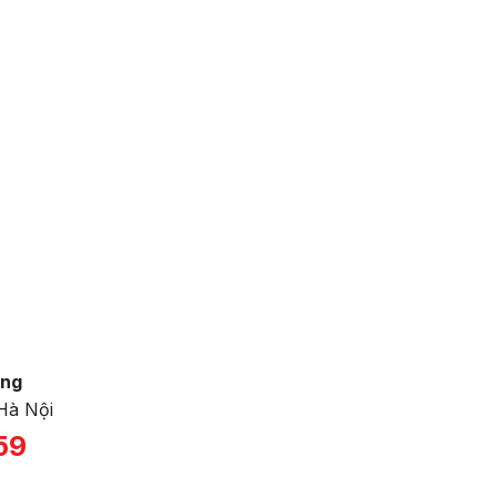
ờng
Hà Nội
59