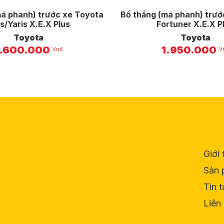
má phanh) trước xe Toyota
Bố thắng (má phanh) trướ
s/Yaris X.E.X Plus
Fortuner X.E.X P
Toyota
Toyota
1.600.000
1.950.000
Vnđ
V
Giới 
Sản 
Tin 
Liên