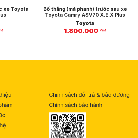
c xe Toyota
Bố thắng (má phanh) trước sau xe
lus
Toyota Camry ASV70 X.E.X Plus
Toyota
1.800.000
nđ
Vnđ
thiệu
Chính sách đổi trả & bảo dưỡng
phẩm
Chính sách bảo hành
tức
 hệ