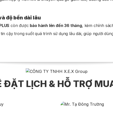
và độ bền dài lâu
 PLUS
còn được
bảo hành lên đến 36 tháng
, kèm chính sá
tin cậy trong suốt quá trình sử dụng lâu dài, giúp người dù
Ệ ĐẶT LỊCH & HỖ TRỢ M