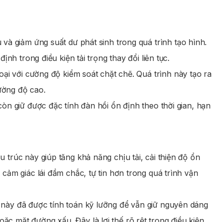
 và giảm ứng suất dư phát sinh trong quá trình tạo hình.
nh trong điều kiện tải trọng thay đổi liên tục.
oại với cường độ kiểm soát chặt chẽ. Quá trình này tạo ra
ường độ cao.
òn giữ được đặc tính đàn hồi ổn định theo thời gian, hạn
 trúc này giúp tăng khả năng chịu tải, cải thiện độ ổn
cảm giác lái đầm chắc, tự tin hơn trong quá trình vận
 này đã được tính toán kỹ lưỡng để vẫn giữ nguyên dáng
c mặt đường xấu. Đây là lợi thế rõ rệt trong điều kiện