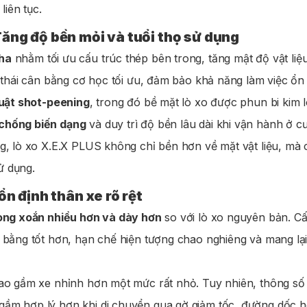
liên tục.
Tăng độ bền mỏi và tuổi thọ sử dụng
ha
nhằm tối ưu cấu trúc thép bên trong, tăng mật độ vật liệu
 thái cân bằng cơ học tối ưu, đảm bảo khả năng làm việc ổn đị
uật shot-peening
, trong đó bề mặt lò xo được phun bi kim l
 chống biến dạng
và duy trì độ bền lâu dài khi vận hành ở c
g, lò xo X.E.X PLUS không chỉ bền hơn về mặt vật liệu, mà c
sử dụng.
ổn định thân xe rõ rệt
òng xoắn nhiều hơn và dày hơn
so với lò xo nguyên bản. Cấu
 bằng tốt hơn, hạn chế hiện tượng chao nghiêng và mang lại 
 cao gầm xe nhỉnh hơn một mức rất nhỏ. Tuy nhiên, thông số
ầm hợp lý hơn khi di chuyển qua gờ giảm tốc, đường dốc hoặ