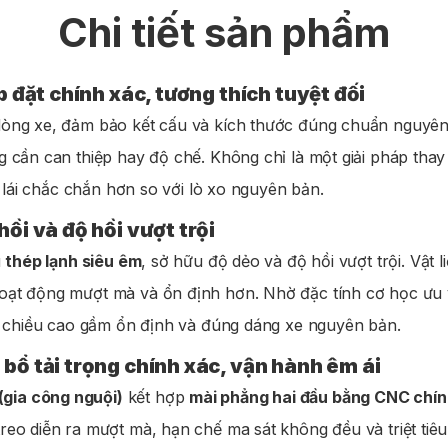
Chi tiết sản phẩm
p đặt chính xác, tương thích tuyệt đối
dòng xe, đảm bảo kết cấu và kích thước đúng chuẩn nguyên b
g cần can thiệp hay độ chế. Không chỉ là một giải pháp th
c lái chắc chắn hơn so với lò xo nguyên bản.
ồi và độ hồi vượt trội
u
thép lạnh siêu êm
, sở hữu độ dẻo và độ hồi vượt trội. Vật
ạt động mượt mà và ổn định hơn. Nhờ đặc tính cơ học ưu việ
rì chiều cao gầm ổn định và đúng dáng xe nguyên bản.
bổ tải trọng chính xác, vận hành êm ái
(gia công nguội)
kết hợp
mài phẳng hai đầu bằng CNC chín
reo diễn ra mượt mà, hạn chế ma sát không đều và triệt tiê