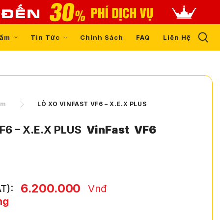
hẩm
Tin Tức
Chính Sách
FAQ
Liên Hệ
ẩm
LÒ XO VINFAST VF6 – X.E.X PLUS
F6 – X.E.X PLUS
VinFast
VF6
6.200.000
T):
Vnđ
ng