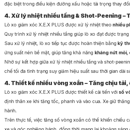
đặc biệt trong điều kiện đường xấu hoặc tải trọng thay đổi 
4. Xử lý nhiệt nhiều tầng & Shot-Peening – 
Lò xo giảm xóc X.E.X PLUS được xử lý nhiệt theo
nhiều p
Quy trình xử lý nhiệt nhiều tầng giúp lò xo đạt được trạng
Sau xử lý nhiệt, lò xo tiếp tục được hoàn thiện bằng
kỹ th
ứng suất nén bề mặt, giúp tăng khả năng
kháng nứt mỏi,
Nhờ sự kết hợp giữa xử lý nhiệt nhiều tầng và shot-peenin
chế tối đa tình trạng suy giảm hiệu suất sau thời gian dài 
4. Thiết kế nhiều vòng xoắn – Tăng chịu tải, 
Lò xo giảm xóc X.E.X PLUS được thiết kế cải tiến với
số v
định thân xe khi tăng tốc, phanh và vào cua. Xe giữ thăng
hành.
Trên thực tế, việc tăng số vòng xoắn có thể khiến chiều
xe và góc nghiêng bánh, đồng thời mang lại khoảng sáng g