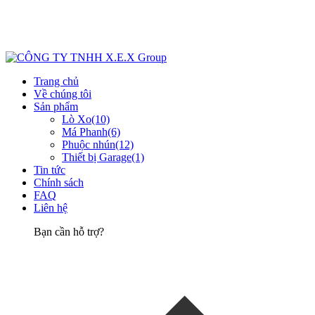
Trang chủ
Về chúng tôi
Sản phẩm
Lò Xo
(10)
Má Phanh
(6)
Phuộc nhún
(12)
Thiết bị Garage
(1)
Tin tức
Chính sách
FAQ
Liên hệ
Bạn cần hỗ trợ?