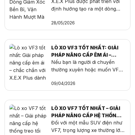
HÀNH MƯỢT MÀ CHO MỌI
X.E.X Plus được phát triển với
HÀNH TRÌNH
định hướng tạo ra một dòng
giảm xóc êm ái dành cho người
28/05/2026
dùng hiện đại. Không chỉ tập
trung vào độ mềm mại khi vận
hành, sản phẩm còn được tối
ưu về độ bền, khả năng chịu tải
LÒ XO VF3 TỐT NHẤT: GIẢI
và tính ổn định trong điều kiện
PHÁP NÂNG CẤP ÊM ÁI –
thời tiết khắc nghiệt.
CHẮC CHẮN VỚI X.E.X PLUS
Nếu bạn là người di chuyển
DÀNH CHO VINFAST VF3
thường xuyên hoặc muốn VF3
có cảm giác chắc chắn hơn,
09/04/2026
việc nâng cấp Lò xo VF3 tốt
nhất là một hướng đi hợp lý.
LÒ XO VF7 TỐT NHẤT – GIẢI
PHÁP NÂNG CẤP HỆ THỐNG
TREO TỐI ƯU CHO VINFAST
Đối với một mẫu SUV điện như
VF7 TỪ X.E.X PLUS
VF7, trọng lượng xe thường lớn