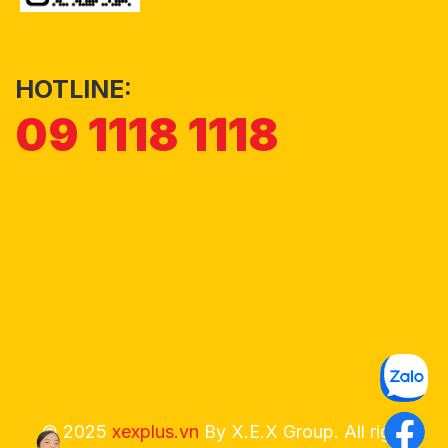
HOTLINE:
09 1118 1118
© 2025
xexplus.vn
By X.E.X Group. All right