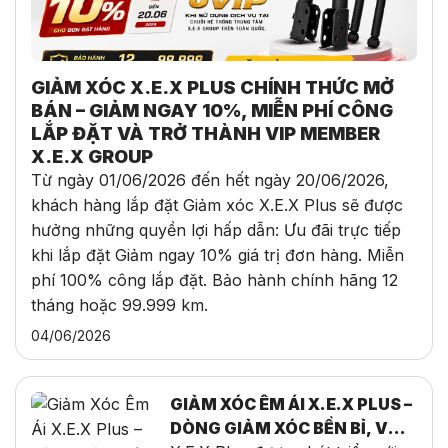
GIẢM XÓC X.E.X PLUS CHÍNH THỨC MỞ
BÁN – GIẢM NGAY 10%, MIỄN PHÍ CÔNG
LẮP ĐẶT VÀ TRỞ THÀNH VIP MEMBER
X.E.X GROUP
Từ ngày 01/06/2026 đến hết ngày 20/06/2026,
khách hàng lắp đặt Giảm xóc X.E.X Plus sẽ được
hưởng những quyền lợi hấp dẫn: Ưu đãi trực tiếp
khi lắp đặt Giảm ngay 10% giá trị đơn hàng. Miễn
phí 100% công lắp đặt. Bảo hành chính hãng 12
tháng hoặc 99.999 km.
04/06/2026
GIẢM XÓC ÊM ÁI X.E.X PLUS –
DÒNG GIẢM XÓC BỀN BỈ, VẬN