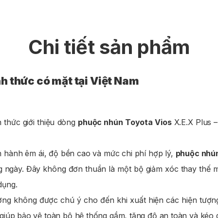
Chi tiết sản phẩm
h thức có mặt tại Việt Nam
h thức giới thiệu dòng
phuộc nhún Toyota Vios
X.E.X Plus –
hành êm ái, độ bền cao và mức chi phí hợp lý,
phuộc nhún
ng ngày. Đây không đơn thuần là một bộ giảm xóc thay thế m
dụng.
ờng không được chú ý cho đến khi xuất hiện các hiện tượn
iúp bảo vệ toàn bộ hệ thống gầm, tăng độ an toàn và kéo dài 