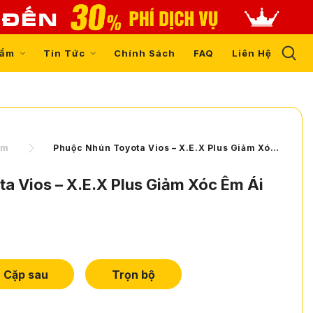
hẩm
Tin Tức
Chính Sách
FAQ
Liên Hệ
ẩm
Phuộc Nhún Toyota Vios – X.E.X Plus Giảm Xóc Êm Ái Bền Bỉ
a Vios – X.E.X Plus Giảm Xóc Êm Ái
Cặp sau
Trọn bộ