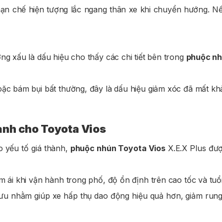
hạn chế hiện tượng lắc ngang thân xe khi chuyển hướng. Nế
ng xấu là dấu hiệu cho thấy các chi tiết bên trong
phuộc nh
oặc bám bụi bất thường, đây là dấu hiệu giảm xóc đã mất kh
ành cho Toyota Vios
o yếu tố giá thành,
phuộc nhún Toyota Vios
X.E.X Plus đượ
m ái khi vận hành trong phố, độ ổn định trên cao tốc và tuổi
ưu nhằm giúp xe hấp thụ dao động hiệu quả hơn, giảm rung