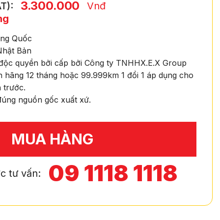
3.300.000
T):
Vnđ
ng
rung Quốc
Nhật Bản
độc quyền bởi cấp bởi Công ty TNHHX.E.X Group
 hãng 12 tháng hoặc 99.999km 1 đổi 1 áp dụng cho
 trước.
úng nguồn gốc xuất xứ.
MUA HÀNG
09 1118 1118
c tư vấn: