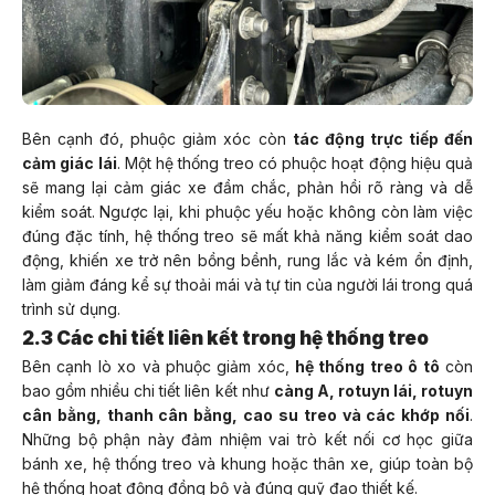
Bên cạnh đó, phuộc giảm xóc còn
tác động trực tiếp đến
cảm giác lái
. Một hệ thống treo có phuộc hoạt động hiệu quả
sẽ mang lại cảm giác xe đầm chắc, phản hồi rõ ràng và dễ
kiểm soát. Ngược lại, khi phuộc yếu hoặc không còn làm việc
đúng đặc tính, hệ thống treo sẽ mất khả năng kiểm soát dao
động, khiến xe trở nên bồng bềnh, rung lắc và kém ổn định,
làm giảm đáng kể sự thoải mái và tự tin của người lái trong quá
trình sử dụng.
2.3 Các chi tiết liên kết trong hệ thống treo
Bên cạnh lò xo và phuộc giảm xóc,
hệ thống treo ô tô
còn
bao gồm nhiều chi tiết liên kết như
càng A, rotuyn lái, rotuyn
cân bằng, thanh cân bằng, cao su treo và các khớp nối
.
Những bộ phận này đảm nhiệm vai trò kết nối cơ học giữa
bánh xe, hệ thống treo và khung hoặc thân xe, giúp toàn bộ
hệ thống hoạt động đồng bộ và đúng quỹ đạo thiết kế.