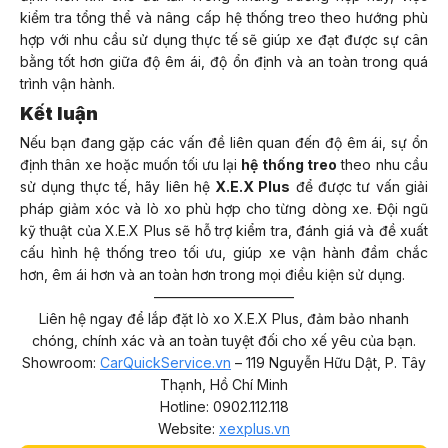
kiểm tra tổng thể và nâng cấp hệ thống treo theo hướng phù
hợp với nhu cầu sử dụng thực tế sẽ giúp xe đạt được sự cân
bằng tốt hơn giữa độ êm ái, độ ổn định và an toàn trong quá
trình vận hành.
Kết luận
Nếu bạn đang gặp các vấn đề liên quan đến độ êm ái, sự ổn
định thân xe hoặc muốn tối ưu lại
hệ thống treo
theo nhu cầu
sử dụng thực tế, hãy liên hệ
X.E.X Plus
để được tư vấn giải
pháp giảm xóc và lò xo phù hợp cho từng dòng xe. Đội ngũ
kỹ thuật của X.E.X Plus sẽ hỗ trợ kiểm tra, đánh giá và đề xuất
cấu hình hệ thống treo tối ưu, giúp xe vận hành đầm chắc
hơn, êm ái hơn và an toàn hơn trong mọi điều kiện sử dụng.
——————————
Liên hệ ngay để lắp đặt lò xo X.E.X Plus, đảm bảo nhanh
chóng, chính xác và an toàn tuyệt đối cho xế yêu của bạn.
Showroom:
CarQuickService.vn
– 119 Nguyễn Hữu Dật, P. Tây
Thạnh, Hồ Chí Minh
Hotline: 0902.112.118
Website:
xexplus.vn