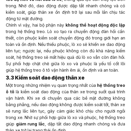
trong. Nhờ đó, dao động được dập tắt nhanh chóng và có
kiểm soát, giúp thân xe ổn định trở lại sau mỗi lần chịu tác
động từ mặt đường.
Chính vì vậy, hai bộ phận này
không thể hoạt động độc lập
trong hệ thống treo. Lò xo tạo ra chuyển động đàn hồi cần
thiết, còn phuộc kiểm soát chuyển động đó trong giới hạn an
toàn và ổn định. Nếu thiếu phuộc, lò xo sẽ khiến xe dao động
liên tục; ngược lại, nếu phuộc không còn đủ khả năng kiểm
soát, hệ thống treo sẽ mất hiệu quả dù lò xo vẫn còn đàn hồi.
Sự phối hợp chặt chẽ giữa lò xo và phuộc là yếu tố cốt lõi
giúp hệ thống treo ô tô vận hành êm ái, ổn định và an toàn.
3.3 Kiểm soát dao động thân xe
Một trong những nhiệm vụ quan trọng nhất của
hệ thống treo
ô tô
là kiểm soát dao động của thân xe trong suốt quá trình
vận hành. Khi xe di chuyển qua các bề mặt đường không
bằng phẳng, nếu dao động không được kiểm soát tốt, thân xe
sẽ rung lắc liên tục, gây cảm giác khó chịu cho người ngồi
trong xe. Nhờ sự phối hợp giữa lò xo và phuộc, hệ thống treo
giúp
giảm rung lắc
, dập tắt dao động nhanh chóng và đưa
thân xe trở lại trạng thái ổn định.