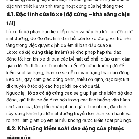
đặc tính thiết kế và tình trạng hoạt động của hệ thống treo.
4.1. Đặc tính của lò xo (độ cứng – khả năng chịu
tải)
Lò xo là bộ phận trực tiếp tiếp nhận và hấp thụ lực tác động từ
mặt đường, do đó đặc tính đàn hồi của lò xo đóng vai trò nền
tảng trong việc quyết định độ êm ái ban đầu của xe.
Lò xo có độ cứng thấp (mềm)
sẽ cho phép hấp thụ dao
động tốt hơn khi xe đi qua các bề mặt gồ ghề, giúp giảm cảm
giác dội lên thân xe. Tuy nhiên, nếu độ cứng không đủ để
kiểm soát tải trọng, thân xe sẽ dễ rơi vào trạng thái dao động
kéo dài, gây cảm giác bồng bềnh, thiếu ổn định, đặc biệt khi
di chuyển ở tốc độ cao hoặc khi xe chở đủ tải.
Ngược lại,
lò xo có độ cứng cao
sẽ giúp hạn chế biên độ dao
động, giữ thân xe ổn định hơn trong các tình huống vận hành
như vào cua, tăng tốc hoặc phanh gấp. Tuy nhiên, đặc tính
này cũng khiến lực từ mặt đường truyền lên thân xe nhanh và
rõ hơn, làm giảm độ êm ái nếu không được kiểm soát phù hợp.
4.2. Khả năng kiểm soát dao động của phuộc
giảm xóc