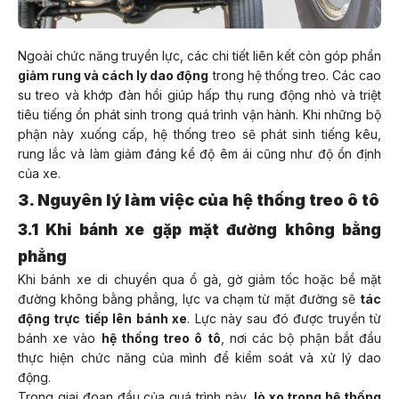
Ngoài chức năng truyền lực, các chi tiết liên kết còn góp phần
giảm rung và cách ly dao động
trong hệ thống treo. Các cao
su treo và khớp đàn hồi giúp hấp thụ rung động nhỏ và triệt
tiêu tiếng ồn phát sinh trong quá trình vận hành. Khi những bộ
phận này xuống cấp, hệ thống treo sẽ phát sinh tiếng kêu,
rung lắc và làm giảm đáng kể độ êm ái cũng như độ ổn định
của xe.
3. Nguyên lý làm việc của hệ thống treo ô tô
3.1 Khi bánh xe gặp mặt đường không bằng
phẳng
Khi bánh xe di chuyển qua ổ gà, gờ giảm tốc hoặc bề mặt
đường không bằng phẳng, lực va chạm từ mặt đường sẽ
tác
động trực tiếp lên bánh xe
. Lực này sau đó được truyền từ
bánh xe vào
hệ thống treo ô tô
, nơi các bộ phận bắt đầu
thực hiện chức năng của mình để kiểm soát và xử lý dao
động.
Trong giai đoạn đầu của quá trình này,
lò xo trong hệ thống