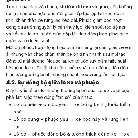
Trong quá trình vận hành,
khi lò xo bị nén và giãn
, nếu không
có lực cản phù hợp, dao động sẽ tiếp tục lặp lại theo quán
tính, khiến thân xe rung lắc kéo dài. Phuộc giảm xóc hoạt
động dựa trên nguyên lý cản thủy lực, kiểm soát tốc độ nén
và hồi của lò xo, từ đó giúp dập tắt dao động trong thời gian
ngắn và có kiểm soát.
Một bộ phuộc hoạt động hiệu quả sẽ mang lại cảm giác xe êm
ái nhưng vẫn chắc chắn, thân xe ổn định nhanh sau mỗi tác
động từ mặt đường. Ngược lại, khi phuộc suy giảm hiệu suất,
hệ thống treo sẽ mất khả năng kiểm soát dao động, dẫn đến
hiện tượng bồng bềnh, chòng chành hoặc rung lắc liên tục.
4.3. Sự đồng bộ giữa lò xo và phuộc
Đây là yếu tố cốt lõi nhưng thường bị bỏ qua. Lò xo và phuộc
phải làm việc theo đúng “tần số” của nhau:
Lò xo mềm + phuộc yếu → xe bồng bềnh, thiếu kiểm
soát
Lò xo cứng + phuộc yếu → xe xóc nảy và rung liên
tục
Lò xo + phuộc đồng bộ & tương thích dòng xe → xe