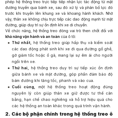
phép hệ thống treo trực tiếp tiếp nhận lực tác động từ mặt
đường truyền qua bánh xe, sau đó xử lý và phân bổ lực đó
trước khi truyền lên khung xe và khoang hành khách. Nhờ
vậy, thân xe không chịu trực tiếp các dao động mạnh từ mặt
đường, giúp duy trì sự ổn định khi xe di chuyển.
Về chức năng, hệ thống treo đóng vai trò then chốt đối với
khả năng vận hành và an toàn
của ô tô:
Thứ nhất,
hệ thống treo giúp hấp thụ và kiểm soát
các dao động phát sinh khi xe đi qua đường gồ ghề,
gờ giảm tốc hoặc ổ gà, mang lại sự êm ái cho người
ngồi trên xe.
Thứ hai,
hệ thống treo duy trì sự tiếp xúc ổn định
giữa bánh xe và mặt đường, góp phần đảm bảo độ
bám đường khi tăng tốc, phanh và vào cua.
Cuối cùng,
một hệ thống treo hoạt động đúng
nguyên lý còn giúp thân xe giữ được tư thế cân
bằng, hạn chế chao nghiêng và hỗ trợ hiệu quả cho
các hệ thống an toàn khác trong quá trình vận hành.
2. Các bộ phận chính trong hệ thống treo ô