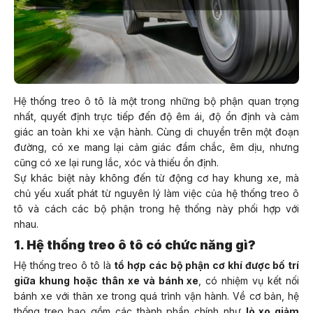
Hệ thống treo ô tô là một trong những bộ phận quan trọng
nhất, quyết định trực tiếp đến độ êm ái, độ ổn định và cảm
giác an toàn khi xe vận hành. Cùng di chuyển trên một đoạn
đường, có xe mang lại cảm giác đầm chắc, êm dịu, nhưng
cũng có xe lại rung lắc, xóc và thiếu ổn định.
Sự khác biệt này không đến từ động cơ hay khung xe, mà
chủ yếu xuất phát từ nguyên lý làm việc của hệ thống treo ô
tô và cách các bộ phận trong hệ thống này phối hợp với
nhau.
1. Hệ thống treo ô tô có chức năng gì?
Hệ thống treo ô tô là
tổ hợp các bộ phận cơ khí được bố trí
giữa khung hoặc thân xe và bánh xe
, có nhiệm vụ kết nối
bánh xe với thân xe trong quá trình vận hành. Về cơ bản, hệ
thống treo bao gồm các thành phần chính như
lò xo giảm