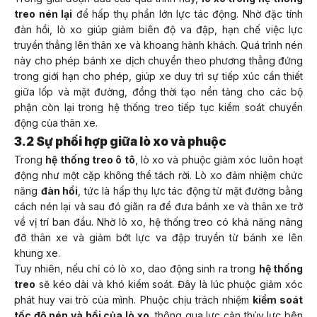
treo nén lại
để hấp thụ phần lớn lực tác động. Nhờ đặc tính
đàn hồi, lò xo giúp giảm biên độ va đập, hạn chế việc lực
truyền thẳng lên thân xe và khoang hành khách. Quá trình nén
này cho phép bánh xe dịch chuyển theo phương thẳng đứng
trong giới hạn cho phép, giúp xe duy trì sự tiếp xúc cần thiết
giữa lốp và mặt đường, đồng thời tạo nền tảng cho các bộ
phận còn lại trong hệ thống treo tiếp tục kiểm soát chuyển
động của thân xe.
3.2 Sự phối hợp giữa lò xo và phuộc
Trong
hệ thống treo ô tô
, lò xo và phuộc giảm xóc luôn hoạt
động như một cặp không thể tách rời. Lò xo đảm nhiệm chức
năng
đàn hồi
, tức là hấp thụ lực tác động từ mặt đường bằng
cách nén lại và sau đó giãn ra để đưa bánh xe và thân xe trở
về vị trí ban đầu. Nhờ lò xo, hệ thống treo có khả năng nâng
đỡ thân xe và giảm bớt lực va đập truyền từ bánh xe lên
khung xe.
Tuy nhiên, nếu chỉ có lò xo, dao động sinh ra trong
hệ thống
treo
sẽ kéo dài và khó kiểm soát. Đây là lúc phuộc giảm xóc
phát huy vai trò của mình. Phuộc chịu trách nhiệm
kiểm soát
tốc độ nén và hồi của lò xo
, thông qua lực cản thủy lực bên