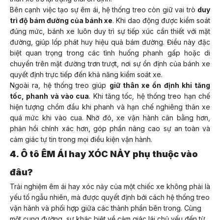
Bên cạnh việc tạo sự êm ái, hệ thống treo còn giữ vai trò
duy
trì độ bám đường của bánh xe
. Khi dao động được kiểm soát
đúng mức, bánh xe luôn duy trì sự tiếp xúc cần thiết với mặt
đường, giúp lốp phát huy hiệu quả bám đường. Điều này đặc
biệt quan trọng trong các tình huống phanh gấp hoặc di
chuyển trên mặt đường trơn trượt, nơi sự ổn định của bánh xe
quyết định trực tiếp đến khả năng kiểm soát xe.
Ngoài ra, hệ thống treo giúp
giữ thân xe ổn định khi tăng
tốc, phanh và vào cua
. Khi tăng tốc, hệ thống treo hạn chế
hiện tượng chồm đầu khi phanh và hạn chế nghiêng thân xe
quá mức khi vào cua. Nhờ đó, xe vận hành cân bằng hơn,
phản hồi chính xác hơn, góp phần nâng cao sự an toàn và
cảm giác tự tin trong mọi điều kiện vận hành.
4. Ô tô ÊM ÁI hay XÓC NẢY phụ thuộc vào
đâu?
Trải nghiệm êm ái hay xóc nảy của một chiếc xe không phải là
yếu tố ngẫu nhiên, mà được quyết định bởi cách hệ thống treo
vận hành và phối hợp giữa các thành phần bên trong. Cùng
một cung đường, sự khác biệt về cảm giác lái chủ yếu đến từ