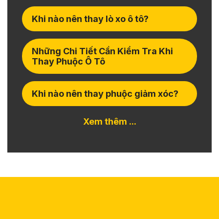
Khi nào nên thay lò xo ô tô?
Những Chi Tiết Cần Kiểm Tra Khi
Thay Phuộc Ô Tô
Khi nào nên thay phuộc giảm xóc?
Xem thêm ...