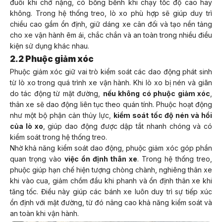
đuôi khi chở nặng, có bồng bềnh khi chạy tốc độ cao hay
không. Trong hệ thống treo, lò xo phù hợp sẽ giúp duy trì
chiều cao gầm ổn định, giữ dáng xe cân đối và tạo nền tảng
cho xe vận hành êm ái, chắc chắn và an toàn trong nhiều điều
kiện sử dụng khác nhau.
2.2 Phuộc giảm xóc
Phuộc giảm xóc giữ vai trò kiểm soát các dao động phát sinh
từ lò xo trong quá trình xe vận hành. Khi lò xo bị nén và giãn
do tác động từ mặt đường,
nếu không có phuộc giảm xóc
,
thân xe sẽ dao động liên tục theo quán tính. Phuộc hoạt động
như một bộ phận cản thủy lực,
kiểm soát tốc độ nén và hồi
của lò xo
, giúp dao động được dập tắt nhanh chóng và có
kiểm soát trong hệ thống treo.
Nhờ khả năng kiểm soát dao động, phuộc giảm xóc góp phần
quan trọng vào
việc ổn định thân xe
. Trong hệ thống treo,
phuộc giúp hạn chế hiện tượng chòng chành, nghiêng thân xe
khi vào cua, giảm chồm đầu khi phanh và ổn định thân xe khi
tăng tốc. Điều này giúp các bánh xe luôn duy trì sự tiếp xúc
ổn định với mặt đường, từ đó nâng cao khả năng kiểm soát và
an toàn khi vận hành.