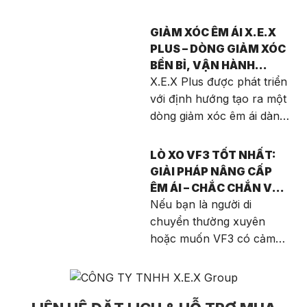
xóc X.E.X Plus sẽ được
hưởng những quyền lợi
GIẢM XÓC ÊM ÁI X.E.X
hấp dẫn: Ưu đãi trực tiếp
PLUS – DÒNG GIẢM XÓC
khi lắp đặt Giảm ngay 10%
BỀN BỈ, VẬN HÀNH
giá trị đơn hàng. Miễn phí
MƯỢT MÀ CHO MỌI
X.E.X Plus được phát triển
100% công lắp đặt. Bảo
HÀNH TRÌNH
với định hướng tạo ra một
hành chính hãng 12 tháng
dòng giảm xóc êm ái dành
hoặc 99.999 km.
cho người dùng hiện đại.
Không chỉ tập trung vào
LÒ XO VF3 TỐT NHẤT:
độ mềm mại khi vận hành,
GIẢI PHÁP NÂNG CẤP
sản phẩm còn được tối ưu
ÊM ÁI – CHẮC CHẮN VỚI
về độ bền, khả năng chịu
X.E.X PLUS DÀNH CHO
Nếu bạn là người di
tải và tính ổn định trong
VINFAST VF3
chuyển thường xuyên
điều kiện thời tiết khắc
hoặc muốn VF3 có cảm
nghiệt.
giác chắc chắn hơn, việc
nâng cấp Lò xo VF3 tốt
nhất là một hướng đi hợp