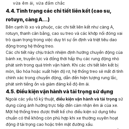
vừa êm ái, vừa đầm chắc
4.4. Tình trạng các chi tiết liên kết (cao su,
rotuyn, càng A…)
Bên cạnh lò xo và phuộc, các chi tiết liên kết như càng A,
rotuyn, thanh cân bằng, cao su treo và các khớp nối đóng vai
trò quan trọng trong việc duy trì sự ổn định và triệt tiêu dao
động trong hệ thống treo.
Các chi tiết này chịu trách nhiệm định hướng chuyển động của
bánh xe, truyền lực và đồng thời hấp thụ các rung động nhỏ
phát sinh trong quá trình vận hành. Khi các chi tiết liên kết bị
mòn, lão hóa hoặc xuất hiện độ rơ, hệ thống treo sẽ mất đi tính
chính xác trong chuyển động, dẫn đến hiện tượng rung lắc,
phát sinh tiếng ồn và giảm đáng kể độ êm ái.
4.5. Điều kiện vận hành và tải trọng sử dụng
Ngoài các yếu tố kỹ thuật,
điều kiện vận hành và tải trọng
sử
dụng cũng ảnh hưởng trực tiếp đến cảm nhận êm ái của xe.
Một hệ thống treo được thiết kế cho điều kiện sử dụng tiêu
chuẩn có thể không còn phù hợp khi xe thường xuyên hoạt
động ở tải trọng cao hoặc trên mặt đường xấu.