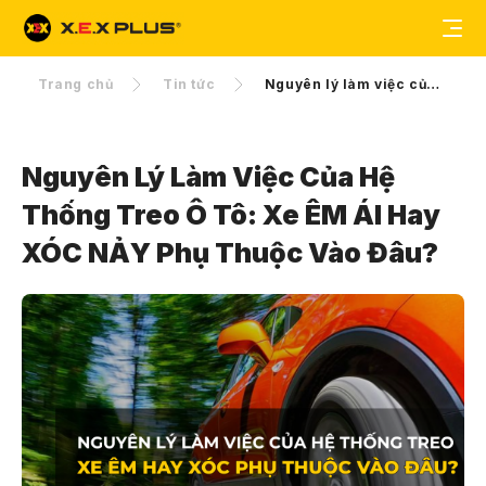
Trang chủ
Tin tức
Nguyên lý làm việc của hệ thống treo ô tô: Xe ÊM ÁI hay XÓC NẢY phụ thuộc vào đâu?
Nguyên Lý Làm Việc Của Hệ
Thống Treo Ô Tô: Xe ÊM ÁI Hay
XÓC NẢY Phụ Thuộc Vào Đâu?