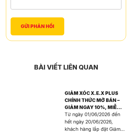
BÀI VIẾT LIÊN QUAN
GIẢM XÓC X.E.X PLUS
CHÍNH THỨC MỞ BÁN –
GIẢM NGAY 10%, MIỄN
PHÍ CÔNG LẮP ĐẶT VÀ
Từ ngày 01/06/2026 đến
TRỞ THÀNH VIP
hết ngày 20/06/2026,
MEMBER X.E.X GROUP
khách hàng lắp đặt Giảm