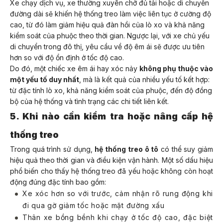
Xe chạy dịch vụ, xe thường xuyên chở đủ tải hoặc di chuyển
đường dài sẽ khiến hệ thống treo làm việc liên tục ở cường độ
cao, từ đó làm giảm hiệu quả đàn hồi của lò xo và khả năng
kiểm soát của phuộc theo thời gian. Ngược lại, với xe chủ yếu
di chuyển trong đô thị, yêu cầu về độ êm ái sẽ được ưu tiên
hơn so với độ ổn định ở tốc độ cao.
Do đó, một chiếc xe êm ái hay xóc nảy
không phụ thuộc vào
một yếu tố duy nhất
, mà là kết quả của nhiều yếu tố kết hợp:
từ đặc tính lò xo, khả năng kiểm soát của phuộc, đến độ đồng
bộ của hệ thống và tình trạng các chi tiết liên kết.
5. Khi nào cần kiểm tra hoặc nâng cấp hệ
thống treo
Trong quá trình sử dụng,
hệ thống treo ô tô
có thể suy giảm
hiệu quả theo thời gian và điều kiện vận hành. Một số dấu hiệu
phổ biến cho thấy hệ thống treo đã yếu hoặc không còn hoạt
động đúng đặc tính bao gồm:
Xe xóc hơn so với trước, cảm nhận rõ rung động khi
đi qua gờ giảm tốc hoặc mặt đường xấu
Thân xe bồng bềnh khi chạy ở tốc độ cao, đặc biệt