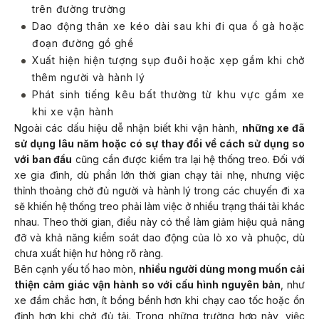
trên đường trường
Dao động thân xe kéo dài sau khi đi qua ổ gà hoặc
đoạn đường gồ ghề
Xuất hiện hiện tượng sụp đuôi hoặc xẹp gầm khi chở
thêm người và hành lý
Phát sinh tiếng kêu bất thường từ khu vực gầm xe
khi xe vận hành
Ngoài các dấu hiệu dễ nhận biết khi vận hành,
những xe đã
sử dụng lâu năm hoặc có sự thay đổi về cách sử dụng so
với ban đầu
cũng cần được kiểm tra lại hệ thống treo. Đối với
xe gia đình, dù phần lớn thời gian chạy tải nhẹ, nhưng việc
thỉnh thoảng chở đủ người và hành lý trong các chuyến đi xa
sẽ khiến hệ thống treo phải làm việc ở nhiều trạng thái tải khác
nhau. Theo thời gian, điều này có thể làm giảm hiệu quả nâng
đỡ và khả năng kiểm soát dao động của lò xo và phuộc, dù
chưa xuất hiện hư hỏng rõ ràng.
Bên cạnh yếu tố hao mòn,
nhiều người dùng mong muốn cải
thiện cảm giác vận hành so với cấu hình nguyên bản
, như
xe đầm chắc hơn, ít bồng bềnh hơn khi chạy cao tốc hoặc ổn
định hơn khi chở đủ tải. Trong những trường hợp này, việc