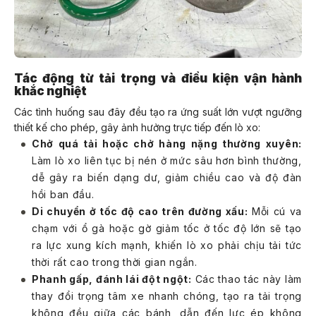
Tác động từ tải trọng và điều kiện vận hành
khắc nghiệt
Các tình huống sau đây đều tạo ra ứng suất lớn vượt ngưỡng
thiết kế cho phép, gây ảnh hưởng trực tiếp đến lò xo:
Chở quá tải hoặc chở hàng nặng thường xuyên:
Làm lò xo liên tục bị nén ở mức sâu hơn bình thường,
dễ gây ra biến dạng dư, giảm chiều cao và độ đàn
hồi ban đầu.
Di chuyển ở tốc độ cao trên đường xấu:
Mỗi cú va
chạm với ổ gà hoặc gờ giảm tốc ở tốc độ lớn sẽ tạo
ra lực xung kích mạnh, khiến lò xo phải chịu tải tức
thời rất cao trong thời gian ngắn.
Phanh gấp, đánh lái đột ngột:
Các thao tác này làm
thay đổi trọng tâm xe nhanh chóng, tạo ra tải trọng
không đều giữa các bánh, dẫn đến lực ép không