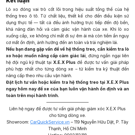
Kết luận
Lò xo đóng vai trò cốt lõi trong hiệu suất tổng thể của hệ
thống treo ô tô. Từ chất liệu, thiết kế cho đến điều kiện sử
dụng thực tế — tất cả đều ảnh hưởng trực tiếp đến độ bền,
khả năng đàn hồi và cảm giác vận hành của xe. Khi lò xo
xuống cấp, xe không chỉ mất đi sự êm ái mà còn tiềm ẩn nguy
cơ mất ổn định, ảnh hưởng đến an toàn và trải nghiệm lái.
Nếu bạn đang gặp vấn đề về hệ thống treo, cần kiểm tra lò
xo hoặc muốn nâng cấp cảm giác lái
, đừng ngần ngại liên
hệ đội ngũ kỹ thuật tại
X.E.X Plus
để được tư vấn giải pháp
phù hợp nhất cho từng dòng xe – từ kiểm tra kỹ thuật đến
nâng cấp theo nhu cầu vận hành.
Đặt lịch tư vấn hoặc kiểm tra hệ thống treo tại X.E.X Plus
ngay hôm nay để xe của bạn luôn vận hành ổn định và an
toàn trên mọi hành trình.
——————————
Liên hệ ngay để được tư vấn giải pháp giảm xóc X.E.X Plus
cho từng dòng xe.
Showroom:
CarQuickService.vn
– 119 Nguyễn Hữu Dật, P. Tây
Thạnh, Hồ Chí Minh