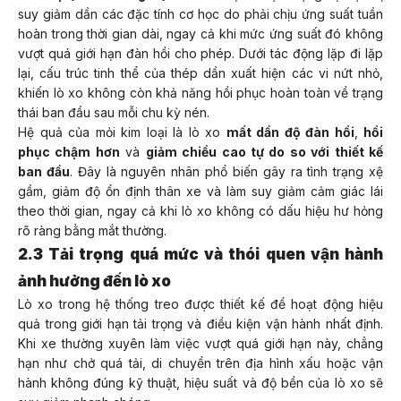
suy giảm dần các đặc tính cơ học do phải chịu ứng suất tuần
hoàn trong thời gian dài, ngay cả khi mức ứng suất đó không
vượt quá giới hạn đàn hồi cho phép. Dưới tác động lặp đi lặp
lại, cấu trúc tinh thể của thép dần xuất hiện các vi nứt nhỏ,
khiến lò xo không còn khả năng hồi phục hoàn toàn về trạng
thái ban đầu sau mỗi chu kỳ nén.
Hệ quả của mỏi kim loại là lò xo
mất dần độ đàn hồi
,
hồi
phục chậm hơn
và
giảm chiều cao tự do so với thiết kế
ban đầu
. Đây là nguyên nhân phổ biến gây ra tình trạng xệ
gầm, giảm độ ổn định thân xe và làm suy giảm cảm giác lái
theo thời gian, ngay cả khi lò xo không có dấu hiệu hư hỏng
rõ ràng bằng mắt thường.
2.3 Tải trọng quá mức và thói quen vận hành
ảnh hưởng đến lò xo
Lò xo trong hệ thống treo được thiết kế để hoạt động hiệu
quả trong giới hạn tải trọng và điều kiện vận hành nhất định.
Khi xe thường xuyên làm việc vượt quá giới hạn này, chẳng
hạn như chở quá tải, di chuyển trên địa hình xấu hoặc vận
hành không đúng kỹ thuật, hiệu suất và độ bền của lò xo sẽ