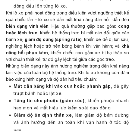
đồng đều lên từng lò xo.
Khi lò xo phải hoạt động trong điều kiện vượt ngưỡng thiết kế
quá nhiều lần – lò xo sẽ dần mất khả năng đàn hồi, dẫn đến
biến dạng vĩnh viễn
. Hậu quả thường gặp bao gồm:
cong
hoặc lệch trục
, khiến hệ thống treo bị mất cân đối giữa các
bánh xe;
giảm độ cứng (spring rate)
, khiến xe dễ bị lún sâu,
nghiêng lệch hoặc trở nên bồng bềnh khi vận hành; và
khả
năng hồi phục kém
, khiến chiều cao gầm xe bị hạ thấp so
với chuẩn thiết kế, từ đó gây lệch tải giữa các góc treo.
Những biến dạng này ảnh hưởng nghiêm trọng đến khả năng
làm việc của toàn bộ hệ thống treo. Khi lò xo không còn đảm
bảo đúng hình dạng và độ đàn hồi tiêu chuẩn:
Mất cân bằng khi vào cua hoặc phanh gấp
, dễ gây
trượt bánh hoặc lật xe.
Tăng tải cho phuộc (giảm xóc)
, khiến phuộc nhanh
hao mòn và mất hiệu lực kiểm soát dao động.
Giảm độ ổn định thân xe
, làm giảm độ bám đường
và ảnh hưởng đến an toàn khi vận hành ở tốc độ
cao.