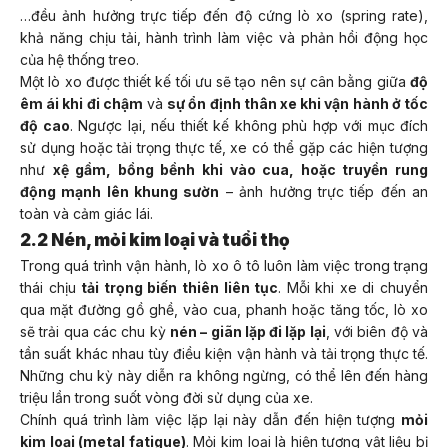
…đều ảnh hưởng trực tiếp đến độ cứng lò xo (spring rate),
khả năng chịu tải, hành trình làm việc và phản hồi động học
của hệ thống treo.
Một lò xo được thiết kế tối ưu sẽ tạo nên sự cân bằng giữa
độ
êm ái khi đi chậm
và
sự ổn định thân xe khi vận hành ở tốc
độ cao
. Ngược lại, nếu thiết kế không phù hợp với mục đích
sử dụng hoặc tải trọng thực tế, xe có thể gặp các hiện tượng
như
xệ gầm, bồng bềnh khi vào cua, hoặc truyền rung
động mạnh lên khung sườn
– ảnh hưởng trực tiếp đến an
toàn và cảm giác lái.
2.2 Nén, mỏi kim loại và tuổi thọ
Trong quá trình vận hành, lò xo ô tô luôn làm việc trong trạng
thái chịu
tải trọng biến thiên liên tục
. Mỗi khi xe di chuyển
qua mặt đường gồ ghề, vào cua, phanh hoặc tăng tốc, lò xo
sẽ trải qua các chu kỳ
nén – giãn lặp đi lặp lại
, với biên độ và
tần suất khác nhau tùy điều kiện vận hành và tải trọng thực tế.
Những chu kỳ này diễn ra không ngừng, có thể lên đến hàng
triệu lần trong suốt vòng đời sử dụng của xe.
Chính quá trình làm việc lặp lại này dẫn đến hiện tượng
mỏi
kim loại (metal fatigue)
. Mỏi kim loại là hiện tượng vật liệu bị