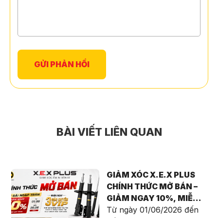
BÀI VIẾT LIÊN QUAN
GIẢM XÓC X.E.X PLUS
CHÍNH THỨC MỞ BÁN –
GIẢM NGAY 10%, MIỄN
PHÍ CÔNG LẮP ĐẶT VÀ
Từ ngày 01/06/2026 đến