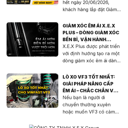
TRỞ THÀNH VIP
hết ngày 20/06/2026,
MEMBER X.E.X GROUP
khách hàng lắp đặt Giảm
xóc X.E.X Plus sẽ được
hưởng những quyền lợi
GIẢM XÓC ÊM ÁI X.E.X
hấp dẫn: Ưu đãi trực tiếp
PLUS – DÒNG GIẢM XÓC
khi lắp đặt Giảm ngay 10%
BỀN BỈ, VẬN HÀNH
giá trị đơn hàng. Miễn phí
MƯỢT MÀ CHO MỌI
X.E.X Plus được phát triển
100% công lắp đặt. Bảo
HÀNH TRÌNH
với định hướng tạo ra một
hành chính hãng 12 tháng
dòng giảm xóc êm ái dành
hoặc 99.999 km.
cho người dùng hiện đại.
Không chỉ tập trung vào
LÒ XO VF3 TỐT NHẤT:
độ mềm mại khi vận hành,
GIẢI PHÁP NÂNG CẤP
sản phẩm còn được tối ưu
ÊM ÁI – CHẮC CHẮN VỚI
về độ bền, khả năng chịu
X.E.X PLUS DÀNH CHO
Nếu bạn là người di
tải và tính ổn định trong
VINFAST VF3
chuyển thường xuyên
điều kiện thời tiết khắc
hoặc muốn VF3 có cảm
nghiệt.
giác chắc chắn hơn, việc
nâng cấp Lò xo VF3 tốt