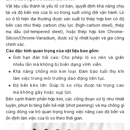
Vật liệu cấu thành là yếu tố cơ bản, quyết định khả năng chịu
tải và độ bền mỏi của lò xo trong suốt vòng đời vận hành. Lò
xo ô tô hiện đại thường được sản xuất từ thép hợp kim có độ
bền cao như thép carbon chịu lực (high-carbon steel), thép
mạ dầu (oil-tempered steel), hoặc thép hợp kim Chrome-
Silicon/Chrome-Vanadium, được xử lý nhiệt luyện và gia công
chính xác.
Các đặc tính quan trọng của vật liệu bao gồm:
Giới hạn đàn hồi cao: Cho phép lò xo nén và giãn
nhiều lần mà không bị biến dạng vĩnh viễn.
Khả năng chống mỏi kim loại: Đảm bảo tuổi thọ khi
làm việc trong môi trường dao động liên tục.
Độ bền kéo lớn: Giúp lò xo chịu được tải trọng cao
mà không gãy hoặc sụp lún.
Bên cạnh thành phần hợp kim, các công đoạn xử lý như nhiệt
luyện, phun bi tăng bền bề mặt (shot peening) và mạ chống gỉ
cũng đóng vai trò quan trọng trong việc nâng cao độ bền và
ổn định làm việc của lò xo theo thời gian.