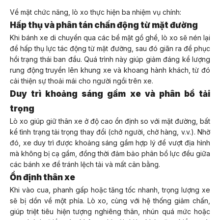
Về mặt chức năng, lò xo thực hiện ba nhiệm vụ chính:
Hấp thụ và phân tán chấn động từ mặt đường
Khi bánh xe di chuyển qua các bề mặt gồ ghề, lò xo sẽ nén lại
để hấp thụ lực tác động từ mặt đường, sau đó giãn ra để phục
hồi trạng thái ban đầu. Quá trình này giúp giảm đáng kể lượng
rung động truyền lên khung xe và khoang hành khách, từ đó
cải thiện sự thoải mái cho người ngồi trên xe.
Duy trì khoảng sáng gầm xe và phân bổ tải
trọng
Lò xo giúp giữ thân xe ở độ cao ổn định so với mặt đường, bất
kể tình trạng tải trọng thay đổi (chở người, chở hàng, v.v.). Nhờ
đó, xe duy trì được khoảng sáng gầm hợp lý để vượt địa hình
mà không bị cạ gầm, đồng thời đảm bảo phân bổ lực đều giữa
các bánh xe để tránh lệch tải và mất cân bằng.
Ổn định thân xe
Khi vào cua, phanh gấp hoặc tăng tốc nhanh, trọng lượng xe
sẽ bị dồn về một phía. Lò xo, cùng với hệ thống giảm chấn,
giúp triệt tiêu hiện tượng nghiêng thân, nhún quá mức hoặc