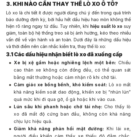
3. KHI NÀO CẦN THAY THẾ LÒ XO Ô TÔ?
Lò xo là chi tiết ít được người dùng chú ý đến trong quá trình
bảo dưỡng định kỳ, bởi hầu hết dấu hiệu hao mòn không thể
hiện rõ ràng ngay từ đầu. Tuy nhiên, khi
hiệu suất lò xo
suy
giảm, toàn bộ hệ thống treo sẽ bị ảnh hưởng, kéo theo nhiều
vấn đề về vận hành và an toàn. Dưới đây là những dấu hiệu
và thời điểm nên cân nhắc kiểm tra, thay thế lò xo:
3.1 Các dấu hiệu nhận biết lò xo đã xuống cấp
Xe bị xệ gầm hoặc nghiêng lệch một bên:
Chiều
cao thân xe không còn đồng đều, có thể quan sát
bằng mắt thường hoặc cảm nhận rõ khi chở tải.
Cảm giác xe bồng bềnh, khó kiểm soát:
Lò xo mất
khả năng kiểm soát dao động, khiến xe bị “nhún lún”
quá mức khi đi qua gờ, ổ gà hoặc khi vào cua.
Lún sâu khi phanh hoặc chở tải nhẹ:
Cho thấy lò
xo đã mất độ cứng ban đầu, không còn khả năng
chịu lực hiệu quả.
Giảm khả năng phản hồi mặt đường:
Khi lái xe,
người điều khiển cảm thấy xe thiếu độ đằm chắc,