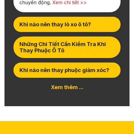
chuyển động.
Xem chi tiết >>
Khi nào nên thay lò xo ô tô?
Những Chi Tiết Cần Kiểm Tra Khi
Thay Phuộc Ô Tô
Khi nào nên thay phuộc giảm xóc?
Xem thêm ...