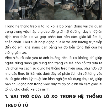
Trong hệ thống treo ô tô, lò xo là bộ phận đóng vai trò quan
trọng trong việc hấp thụ dao động từ mặt đường, duy trì độ ổn
định cho thân xe và góp phần tạo nên cảm giác lái êm ái,
chắc chắn. Hiệu suất hoạt động của lò xo ảnh hưởng trực tiếp
đến độ êm, khả năng cân bằng và độ bền tổng thể của hệ
thống gầm xe.
Việc hiểu rõ các yếu tố ảnh hưởng đến lò xo không chỉ giúp
người dùng đánh giá đúng tình trạng xe mà còn hỗ trợ đưa ra
lựa chọn và cách sử dụng hệ thống treo hiệu quả, phù hợp với
nhu cầu thực tế. Bài viết dưới đây sẽ phân tích chi tiết từng yếu
tố, từ góc nhìn kỹ thuật lẫn kinh nghiệm sử dụng thực tế, giúp
bạn chủ động hơn trong việc duy trì độ ổn định và cảm giác lái
tối ưu cho chiếc xe của mình.
1. VAI TRÒ CỦA LÒ XO TRONG HỆ THỐNG
TREO Ô TÔ