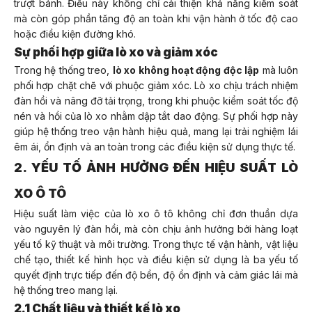
trượt bánh. Điều này không chỉ cải thiện khả năng kiểm soát
mà còn góp phần tăng độ an toàn khi vận hành ở tốc độ cao
hoặc điều kiện đường khó.
Sự phối hợp giữa lò xo và giảm xóc
Trong hệ thống treo,
lò xo không hoạt động độc lập
mà luôn
phối hợp chặt chẽ với phuộc giảm xóc. Lò xo chịu trách nhiệm
đàn hồi và nâng đỡ tải trọng, trong khi phuộc kiểm soát tốc độ
nén và hồi của lò xo nhằm dập tắt dao động. Sự phối hợp này
giúp hệ thống treo vận hành hiệu quả, mang lại trải nghiệm lái
êm ái, ổn định và an toàn trong các điều kiện sử dụng thực tế.
2. YẾU TỐ ẢNH HƯỞNG ĐẾN HIỆU SUẤT LÒ
XO Ô TÔ
Hiệu suất làm việc của lò xo ô tô không chỉ đơn thuần dựa
vào nguyên lý đàn hồi, mà còn chịu ảnh hưởng bởi hàng loạt
yếu tố kỹ thuật và môi trường. Trong thực tế vận hành, vật liệu
chế tạo, thiết kế hình học và điều kiện sử dụng là ba yếu tố
quyết định trực tiếp đến độ bền, độ ổn định và cảm giác lái mà
hệ thống treo mang lại.
2.1 Chất liệu và thiết kế lò xo