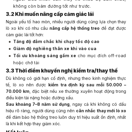
không còn bám đường tốt như trước.
3.2 Khi muốn nâng cấp cảm giác lái
Ngoài yếu tố hao mòn, nhiều người dùng cũng lựa chọn thay
lò xo khi có nhu cầu
nâng cấp hệ thống treo
để đạt được
cảm giác lái tốt hơn:
Tăng độ đằm chắc khi chạy tốc độ cao
Giảm độ nghiêng thân xe khi vào cua
Tối ưu khoảng sáng gầm xe
cho mục đích off-road
hoặc chở tải
3.3 Thời điểm khuyến nghị kiểm tra/thay thế
Dù không có giới hạn cố định, nhưng theo kinh nghiệm thực
tế, lò xo nên được
kiểm tra định kỳ sau mỗi 50.000 –
70.000 km
, đặc biệt nếu xe thường xuyên hoạt động trong
điều kiện tải nặng hoặc đường xấu.
Sau khoảng 7–8 năm sử dụng
, ngay cả khi không có dấu
hiệu rõ ràng, người dùng cũng nên
cân nhắc thay mới lò xo
để đảm bảo hệ thống treo luôn duy trì hiệu suất ổn định, nhất
là khi kết hợp thay giảm xóc.